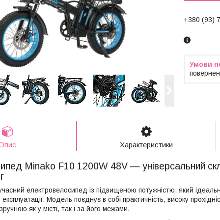
+380 (93) 
повернен
Опис
Характеристики
ипед Minako F10 1200W 48V — універсальний скла
г
учасний електровелосипед із підвищеною потужністю, який ідеаль
 експлуатації. Модель поєднує в собі практичність, високу прохідні
ручною як у місті, так і за його межами.