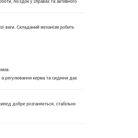
боти, поїздок у справах та активного
кої ваги. Складаний механізм робить
умов.
 а регулювання керма та сидіння дає
сипед добре розганяється, стабільно