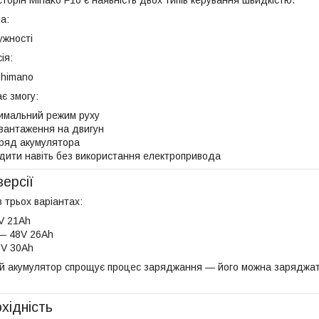
а:
ужності
ія:
Shimano
є змогу:
имальний режим руху
вантаження на двигун
ряд акумулятора
дити навіть без використання електропривода
версії
 трьох варіантах:
V 21Ah
 — 48V 26Ah
8V 30Ah
ний акумулятор спрощує процес заряджання — його можна заряджат
хідність