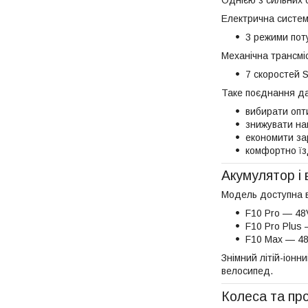
Електрична систем
3 режими пот
Механічна трансміс
7 скоростей 
Таке поєднання да
вибирати опт
знижувати на
економити за
комфортно їз
Акумулятор і 
Модель доступна в
F10 Pro — 48
F10 Pro Plus
F10 Max — 4
Знімний літій-іон
велосипед.
Колеса та про