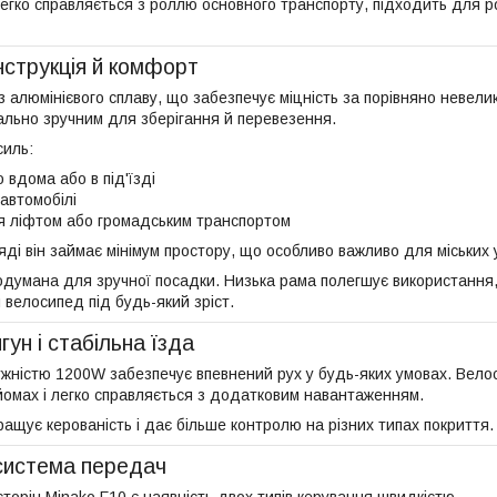
егко справляється з роллю основного транспорту, підходить для ро
нструкція й комфорт
 алюмінієвого сплаву, що забезпечує міцність за порівняно невели
льно зручним для зберігання й перевезення.
силь:
о вдома або в під'їзді
автомобілі
я ліфтом або громадським транспортом
ді він займає мінімум простору, що особливо важливо для міських 
одумана для зручної посадки. Низька рама полегшує використання,
 велосипед під будь-який зріст.
ун і стабільна їзда
ужністю 1200W забезпечує впевнений рух у будь-яких умовах. Вело
йомах і легко справляється з додатковим навантаженням.
ащує керованість і дає більше контролю на різних типах покриття.
система передач
торін Minako F10 є наявність двох типів керування швидкістю.