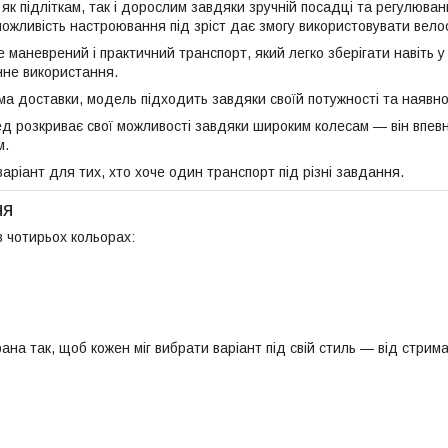
 як підліткам, так і дорослим завдяки зручній посадці та регулюв
ожливість настроювання під зріст дає змогу використовувати вел
е маневрений і практичний транспорт, який легко зберігати навіть 
не використання.
ма доставки, модель підходить завдяки своїй потужності та наявн
ед розкриває свої можливості завдяки широким колесам — він впевн
м.
аріант для тих, хто хоче один транспорт під різні завдання.
ня
 чотирьох кольорах:
рана так, щоб кожен міг вибрати варіант під свій стиль — від стрима