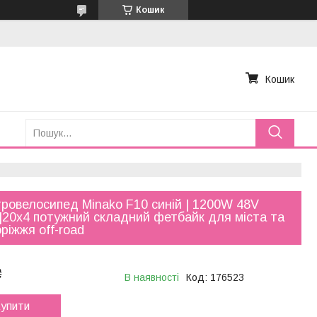
Кошик
Кошик
ровелосипед Minako F10 синій | 1200W 48V
|20x4 потужний складний фетбайк для міста та
ріжжя off-road
₴
В наявності
Код:
176523
упити