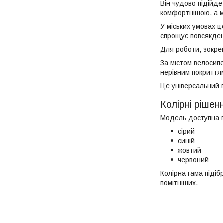
Він чудово підійде
комфортнішою, а м
У міських умовах ц
спрощує повсякден
Для роботи, зокре
За містом велосип
нерівним покриття
Це універсальний в
Колірні рішен
Модель доступна в
сірий
синій
жовтий
червоний
Колірна гама підіб
помітніших.