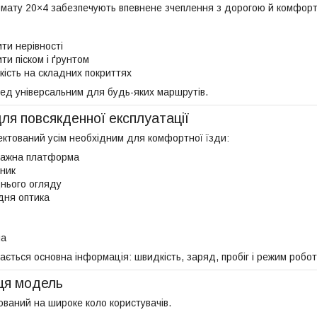
мату 20×4 забезпечують впевнене зчеплення з дорогою й комфорт 
ти нерівності
ти піском і ґрунтом
йкість на складних покриттях
ед універсальним для будь-яких маршрутів.
ля повсякденної експлуатації
ектований усім необхідним для комфортної їзди:
тажна платформа
ник
нього огляду
дня оптика
ча
ється основна інформація: швидкість, заряд, пробіг і режим робот
 ця модель
ований на широке коло користувачів.