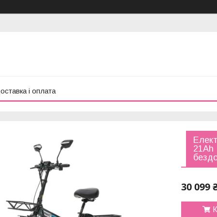
оставка і оплата
Елект
21Ah 
бездо
30 099 
К