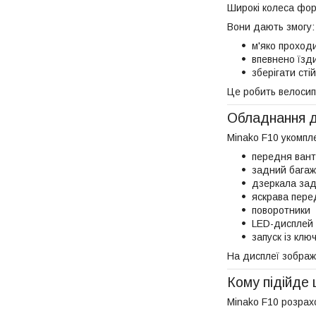
Широкі колеса фор
Вони дають змогу:
м'яко проходи
впевнено їзди
зберігати сті
Це робить велосип
Обладнання д
Minako F10 укомпл
передня ван
задний багаж
дзеркала зад
яскрава пере
поворотники
LED-дисплей
запуск із клю
На дисплеї зобража
Кому підійде
Minako F10 розрах