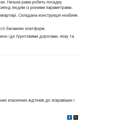
анню. Низька рама робить посадку
осипед людям із різними параметрами.
у квартирі. Складана конструкція неабияк
ості багажних платформ.
ено їде ґрунтовими дорогами, піску та
них класичних відтінків до яскравіших і