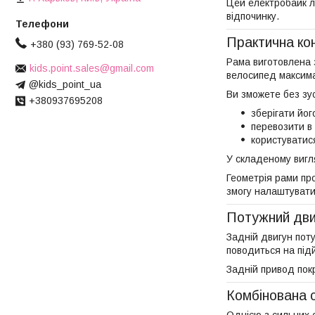
Цей електробайк л
відпочинку.
Практична ко
+380 (93) 769-52-08
Рама виготовлена з
kids.point.sales@gmail.com
велосипед максима
@kids_point_ua
Ви зможете без зу
+380937695208
зберігати йог
перевозити в 
користуватис
У складеному вигля
Геометрія рами пр
змогу налаштувати
Потужний двиг
Задній двигун пот
поводиться на під
Задній привод покр
Комбінована 
Однією з сильних с