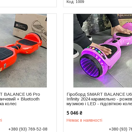
1009
T BALANCE U6 Pro
Гіроборд SMART BALANCE U6
анчевий + Bluetooth
Infinity 2024 карамельно - роже
тка колес
музикою і LED - підсвіткою кол
5 046 ₴
ті
Немає в наявності
+380 (93) 769-52-08
+380 (93) 7