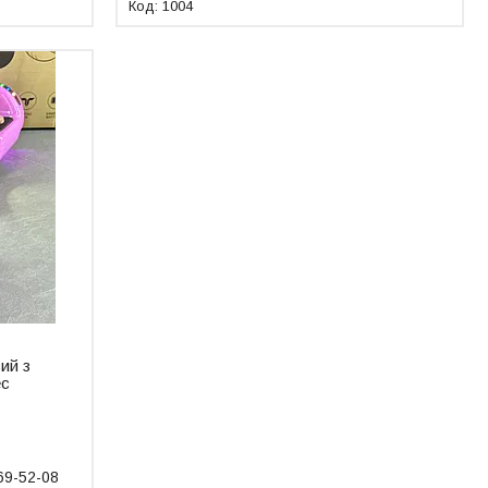
1004
вий з
ес
69-52-08