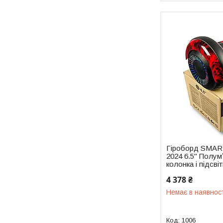
Гіроборд SMAR
2024 6.5" Полумʼ
колонка і підсві
4 378 ₴
Немає в наявнос
1006