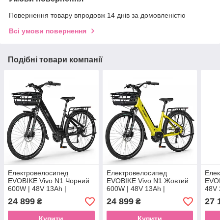
Повернення товару впродовж 14 днів за домовленістю
Всі умови повернення
Подібні товари компанії
Електровелосипед
Електровелосипед
Елек
EVOBIKE Vivo N1 Чорний
EVOBIKE Vivo N1 Жовтий
EVOB
600W | 48V 13Ah |
600W | 48V 13Ah |
48V 
сучасний велосипед 26" ,
сучасний велосипед 26" ,
коле
24 899
24 899
27 
₴
₴
сучасний міський e-bike
сучасний міський e-bike
амор
26" з корзиною
26" з корзиною
сиді
Купити
Купити