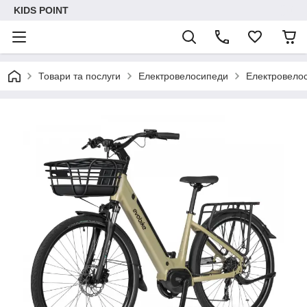
KIDS POINT
Товари та послуги
Електровелосипеди
Електровелос