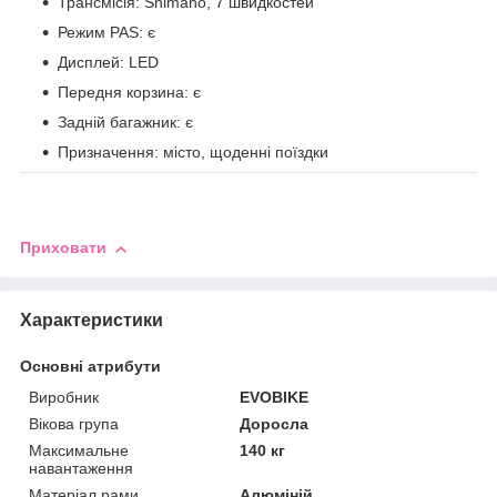
Трансмісія: Shimano, 7 швидкостей
Режим PAS: є
Дисплей: LED
Передня корзина: є
Задній багажник: є
Призначення: місто, щоденні поїздки
Приховати
Характеристики
Основні атрибути
Виробник
EVOBIKE
Вікова група
Доросла
Максимальне
140 кг
навантаження
Матеріал рами
Алюміній