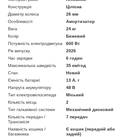
Конструкція
Цілісна
Діаметр колеса
26 мм
Особливості
Амортизатор
Вага
24 кг
Колір
Бежевий
Потужність електродвигуна
600 Вт
Рік випуску
2026
Час зарядки
6 годин
Максимальна швидкість
35 км/год
Стан
Новий
Ємність батареї
13 А. г
Напруга акумулятору
48 В
Тип електровелосипеда
Міський
Кількість місць
2
Тип гальмівної системи
Механічний дисковий
Кількість передач /
7 передач
Трансмісія
Наявність кошика /
Є кошик (передній або
багажника
задній)