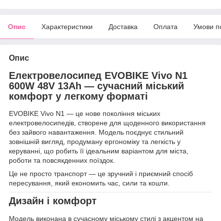
Опис
Характеристики
Доставка
Оплата
Умови п
Опис
Електровелосипед EVOBIKE Vivo N1
600W 48V 13Ah — сучасний міський
комфорт у легкому форматі
EVOBIKE Vivo N1 — це нове покоління міських
електровелосипедів, створене для щоденного використання
без зайвого навантаження. Модель поєднує стильний
зовнішній вигляд, продуману ергономіку та легкість у
керуванні, що робить її ідеальним варіантом для міста,
роботи та повсякденних поїздок.
Це не просто транспорт — це зручний і приємний спосіб
пересування, який економить час, сили та кошти.
Дизайн і комфорт
Модель виконана в сучасному міському стилі з акцентом на