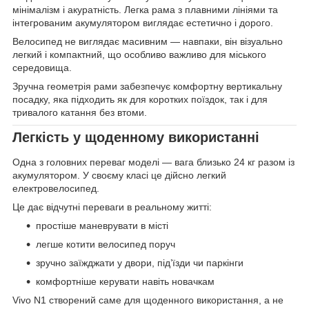
мінімалізм і акуратність. Легка рама з плавними лініями та
інтегрованим акумулятором виглядає естетично і дорого.
Велосипед не виглядає масивним — навпаки, він візуально
легкий і компактний, що особливо важливо для міського
середовища.
Зручна геометрія рами забезпечує комфортну вертикальну
посадку, яка підходить як для коротких поїздок, так і для
тривалого катання без втоми.
Легкість у щоденному використанні
Одна з головних переваг моделі — вага близько 24 кг разом із
акумулятором. У своєму класі це дійсно легкий
електровелосипед.
Це дає відчутні переваги в реальному житті:
простіше маневрувати в місті
легше котити велосипед поруч
зручно заїжджати у двори, під’їзди чи паркінги
комфортніше керувати навіть новачкам
Vivo N1 створений саме для щоденного використання, а не