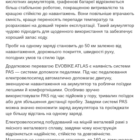
кислотних акумуляторів, графенові батареї відрізняються
більш стабільною роботою, покращеною витривалістю та
кращою стійкістю до навантажень. Вони повільніше втрачають
ємність, краще переносять перепади температур та
розраховані на довший термін експлуатації. Такий акумулятор
чудово підходить для щоденного використання та забезпечує
хороший запас ходу.
Пробіг на одному заряді становить до 50 км залежно від
навантаження, дорожнього покриття, швидкості руху,
погодних умов та стилю їзди.
Додатковою перевагою EVOBIKE ATLAS є наявність системи
PAS — системи допомоги педалями. Під час педалювання
електровелосипед автоматично допомагає двигуну,
зменшуючи навантаження на акумулятор та роблячи поїздки
легшими й комфортнішими. Особливо зручно
використовувати PAS під час підйомів у гору, тривалих поїздок
або для збільшення дистанції пробігу. Завдяки системі PAS
можна значно економити заряд акумулятора та проїжджати
ще більшу відстань на одному заряді.
Електровелосипед побудований на міцній металевій рамі з
якісного металевого сплаву, завдяки чому конструкція
відрізняється надійністю, стійкістю та довговічністю.
Максимальне навантаження становить до 160 кг, тому модель