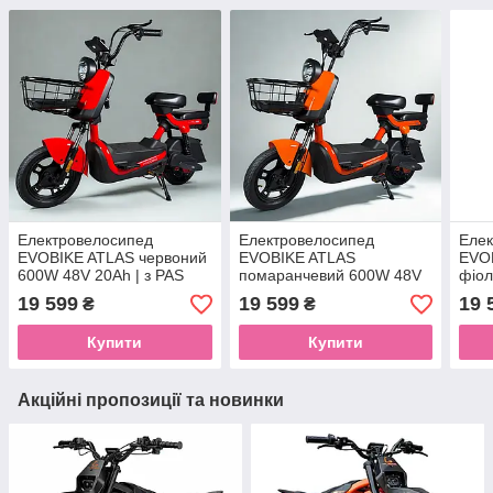
Електровелосипед
Електровелосипед
Елек
EVOBIKE ATLAS червоний
EVOBIKE ATLAS
EVO
600W 48V 20Ah | з PAS
помаранчевий 600W 48V
фіол
системою, з кошиком та
20Ah | з PAS системою, з
20Ah
19 599
19 599
19 
₴
₴
сидінням для іншого
кошиком та сидінням для
коши
пасажира
іншого пасажира
іншо
Купити
Купити
Акційні пропозиції та новинки