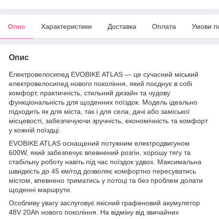
Опис
Характеристики
Доставка
Оплата
Умови п
Опис
Електровелосипед EVOBIKE ATLAS — це сучасний міський
електровелосипед нового покоління, який поєднує в собі
комфорт, практичність, стильний дизайн та чудову
функціональність для щоденних поїздок. Модель ідеально
підходить як для міста, так і для села, дачі або заміської
місцевості, забезпечуючи зручність, економічність та комфорт
у кожній поїздці.
EVOBIKE ATLAS оснащений потужним електродвигуном
600W, який забезпечує впевнений розгін, хорошу тягу та
стабільну роботу навіть під час поїздок удвох. Максимальна
швидкість до 45 км/год дозволяє комфортно пересуватись
містом, впевнено триматись у потоці та без проблем долати
щоденні маршрути.
Особливу увагу заслуговує якісний графеновий акумулятор
48V 20Ah нового покоління. На відміну від звичайних