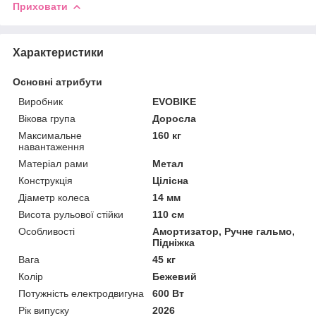
Приховати
Характеристики
Основні атрибути
Виробник
EVOBIKE
Вікова група
Доросла
Максимальне
160 кг
навантаження
Матеріал рами
Метал
Конструкція
Цілісна
Діаметр колеса
14 мм
Висота рульової стійки
110 см
Особливості
Амортизатор, Ручне гальмо,
Підніжка
Вага
45 кг
Колір
Бежевий
Потужність електродвигуна
600 Вт
Рік випуску
2026