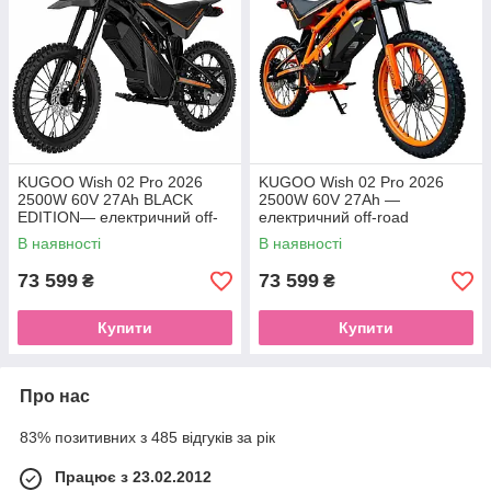
KUGOO Wish 02 Pro 2026
KUGOO Wish 02 Pro 2026
2500W 60V 27Ah BLACK
2500W 60V 27Ah —
EDITION— електричний off-
електричний off-road
road велосипед, колеса
велосипед, колеса 19"/17",
В наявності
В наявності
19"/17"
оранжевий колір
73 599
73 599
₴
₴
Купити
Купити
Про нас
83% позитивних з 485 відгуків за рік
Працює з 23.02.2012