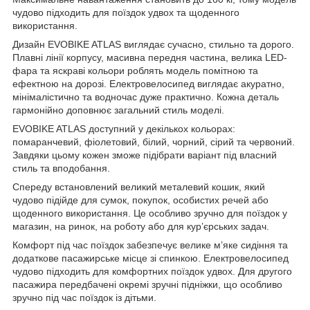
чудово підходить для поїздок удвох та щоденного
використання.
Дизайн EVOBIKE ATLAS виглядає сучасно, стильно та дорого.
Плавні лінії корпусу, масивна передня частина, велика LED-
фара та яскраві кольори роблять модель помітною та
ефектною на дорозі. Електровелосипед виглядає акуратно,
мінімалістично та водночас дуже практично. Кожна деталь
гармонійно доповнює загальний стиль моделі.
EVOBIKE ATLAS доступний у декількох кольорах:
помаранчевий, фіолетовий, білий, чорний, сірий та червоний.
Завдяки цьому кожен зможе підібрати варіант під власний
стиль та вподобання.
Спереду встановлений великий металевий кошик, який
чудово підійде для сумок, покупок, особистих речей або
щоденного використання. Це особливо зручно для поїздок у
магазин, на ринок, на роботу або для кур’єрських задач.
Комфорт під час поїздок забезпечує велике м’яке сидіння та
додаткове пасажирське місце зі спинкою. Електровелосипед
чудово підходить для комфортних поїздок удвох. Для другого
пасажира передбачені окремі зручні підніжки, що особливо
зручно під час поїздок із дітьми.