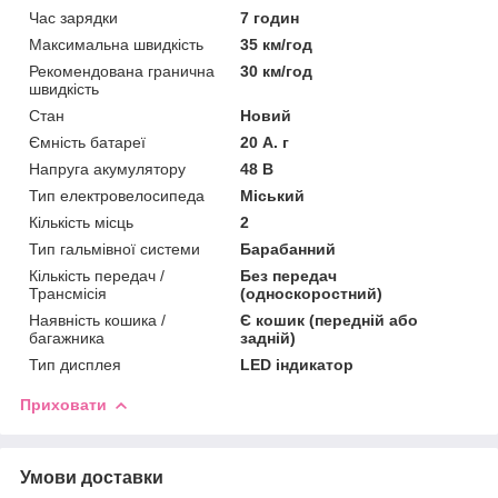
Час зарядки
7 годин
Максимальна швидкість
35 км/год
Рекомендована гранична
30 км/год
швидкість
Стан
Новий
Ємність батареї
20 А. г
Напруга акумулятору
48 В
Тип електровелосипеда
Міський
Кількість місць
2
Тип гальмівної системи
Барабанний
Кількість передач /
Без передач
Трансмісія
(односкоростний)
Наявність кошика /
Є кошик (передній або
багажника
задній)
Тип дисплея
LED індикатор
Приховати
Умови доставки