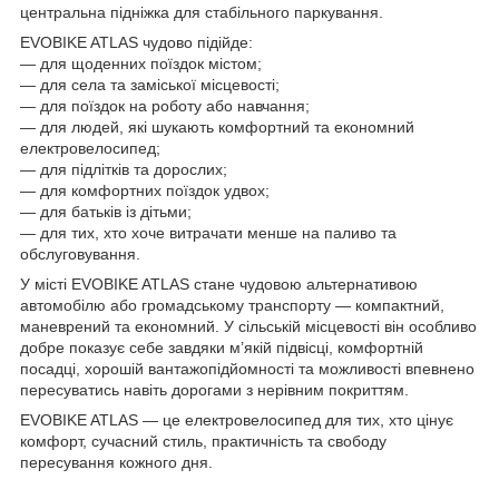
центральна підніжка для стабільного паркування.
EVOBIKE ATLAS чудово підійде:
— для щоденних поїздок містом;
— для села та заміської місцевості;
— для поїздок на роботу або навчання;
— для людей, які шукають комфортний та економний
електровелосипед;
— для підлітків та дорослих;
— для комфортних поїздок удвох;
— для батьків із дітьми;
— для тих, хто хоче витрачати менше на паливо та
обслуговування.
У місті EVOBIKE ATLAS стане чудовою альтернативою
автомобілю або громадському транспорту — компактний,
маневрений та економний. У сільській місцевості він особливо
добре показує себе завдяки м’якій підвісці, комфортній
посадці, хорошій вантажопідйомності та можливості впевнено
пересуватись навіть дорогами з нерівним покриттям.
EVOBIKE ATLAS — це електровелосипед для тих, хто цінує
комфорт, сучасний стиль, практичність та свободу
пересування кожного дня.