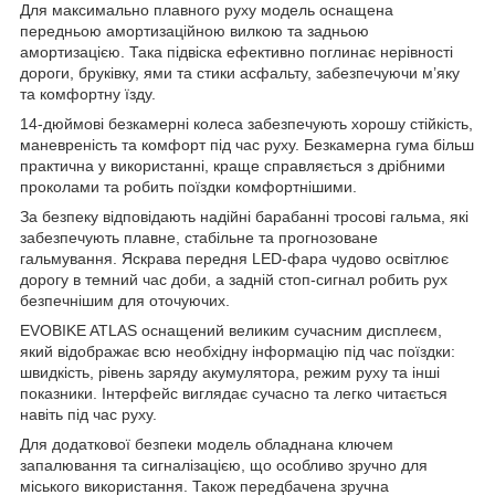
Для максимально плавного руху модель оснащена
передньою амортизаційною вилкою та задньою
амортизацією. Така підвіска ефективно поглинає нерівності
дороги, бруківку, ями та стики асфальту, забезпечуючи м’яку
та комфортну їзду.
14-дюймові безкамерні колеса забезпечують хорошу стійкість,
маневреність та комфорт під час руху. Безкамерна гума більш
практична у використанні, краще справляється з дрібними
проколами та робить поїздки комфортнішими.
За безпеку відповідають надійні барабанні тросові гальма, які
забезпечують плавне, стабільне та прогнозоване
гальмування. Яскрава передня LED-фара чудово освітлює
дорогу в темний час доби, а задній стоп-сигнал робить рух
безпечнішим для оточуючих.
EVOBIKE ATLAS оснащений великим сучасним дисплеєм,
який відображає всю необхідну інформацію під час поїздки:
швидкість, рівень заряду акумулятора, режим руху та інші
показники. Інтерфейс виглядає сучасно та легко читається
навіть під час руху.
Для додаткової безпеки модель обладнана ключем
запалювання та сигналізацією, що особливо зручно для
міського використання. Також передбачена зручна