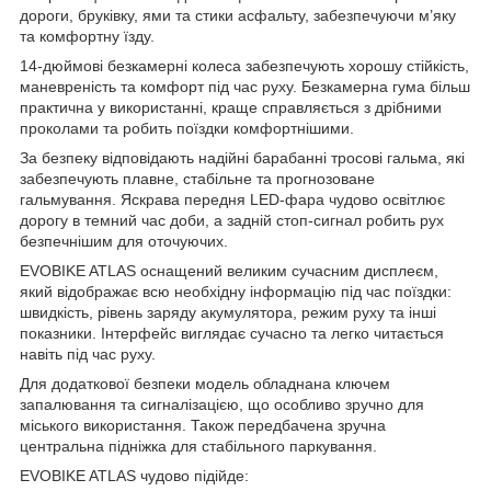
дороги, бруківку, ями та стики асфальту, забезпечуючи м’яку
та комфортну їзду.
14-дюймові безкамерні колеса забезпечують хорошу стійкість,
маневреність та комфорт під час руху. Безкамерна гума більш
практична у використанні, краще справляється з дрібними
проколами та робить поїздки комфортнішими.
За безпеку відповідають надійні барабанні тросові гальма, які
забезпечують плавне, стабільне та прогнозоване
гальмування. Яскрава передня LED-фара чудово освітлює
дорогу в темний час доби, а задній стоп-сигнал робить рух
безпечнішим для оточуючих.
EVOBIKE ATLAS оснащений великим сучасним дисплеєм,
який відображає всю необхідну інформацію під час поїздки:
швидкість, рівень заряду акумулятора, режим руху та інші
показники. Інтерфейс виглядає сучасно та легко читається
навіть під час руху.
Для додаткової безпеки модель обладнана ключем
запалювання та сигналізацією, що особливо зручно для
міського використання. Також передбачена зручна
центральна підніжка для стабільного паркування.
EVOBIKE ATLAS чудово підійде: