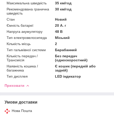
Максимальна швидкість
35 км/год
Рекомендована гранична
30 км/год
швидкість
Стан
Новий
Ємність батареї
20 А. г
Напруга акумулятору
48 В
Тип електровелосипеда
Міський
Кількість місць
2
Тип гальмівної системи
Барабанний
Кількість передач /
Без передач
Трансмісія
(односкоростний)
Наявність кошика /
Є кошик (передній або
багажника
задній)
Тип дисплея
LED індикатор
Приховати
Умови доставки
Нова Пошта