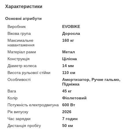
Характеристики
Основні атрибути
Виробник
EVOBIKE
Вікова група
Доросла
Максимальне
160 кг
навантаження
Матеріал рами
Метал
Конструкція
Цілісна
Діаметр колеса
14 мм
Висота рульової стійки
110 см
Особливості
Амортизатор, Ручне гальмо,
Підніжка
Вага
45 кг
Колір
Фіолетовий
Потужність електродвигуна
600 Вт
Рік випуску
2026
Час зарядки
7 годин
Дистанція пробігу
50 км