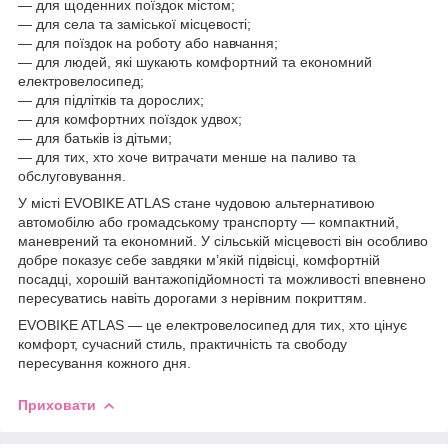
— для щоденних поїздок містом;
— для села та заміської місцевості;
— для поїздок на роботу або навчання;
— для людей, які шукають комфортний та економний
електровелосипед;
— для підлітків та дорослих;
— для комфортних поїздок удвох;
— для батьків із дітьми;
— для тих, хто хоче витрачати менше на паливо та
обслуговування.
У місті EVOBIKE ATLAS стане чудовою альтернативою
автомобілю або громадському транспорту — компактний,
маневрений та економний. У сільській місцевості він особливо
добре показує себе завдяки м’якій підвісці, комфортній
посадці, хорошій вантажопідйомності та можливості впевнено
пересуватись навіть дорогами з нерівним покриттям.
EVOBIKE ATLAS — це електровелосипед для тих, хто цінує
комфорт, сучасний стиль, практичність та свободу
пересування кожного дня.
Приховати