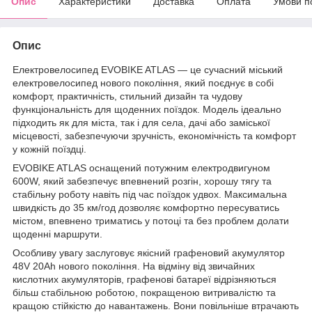
Опис
Характеристики
Доставка
Оплата
Умови п
Опис
Електровелосипед EVOBIKE ATLAS — це сучасний міський
електровелосипед нового покоління, який поєднує в собі
комфорт, практичність, стильний дизайн та чудову
функціональність для щоденних поїздок. Модель ідеально
підходить як для міста, так і для села, дачі або заміської
місцевості, забезпечуючи зручність, економічність та комфорт
у кожній поїздці.
EVOBIKE ATLAS оснащений потужним електродвигуном
600W, який забезпечує впевнений розгін, хорошу тягу та
стабільну роботу навіть під час поїздок удвох. Максимальна
швидкість до 35 км/год дозволяє комфортно пересуватись
містом, впевнено триматись у потоці та без проблем долати
щоденні маршрути.
Особливу увагу заслуговує якісний графеновий акумулятор
48V 20Ah нового покоління. На відміну від звичайних
кислотних акумуляторів, графенові батареї відрізняються
більш стабільною роботою, покращеною витривалістю та
кращою стійкістю до навантажень. Вони повільніше втрачають