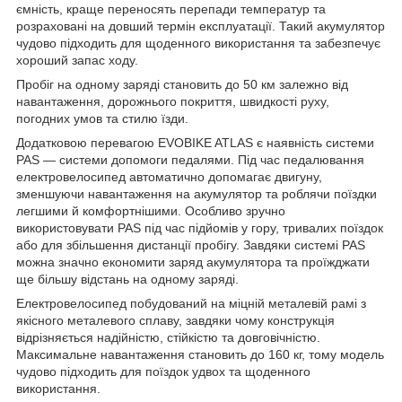
ємність, краще переносять перепади температур та
розраховані на довший термін експлуатації. Такий акумулятор
чудово підходить для щоденного використання та забезпечує
хороший запас ходу.
Пробіг на одному заряді становить до 50 км залежно від
навантаження, дорожнього покриття, швидкості руху,
погодних умов та стилю їзди.
Додатковою перевагою EVOBIKE ATLAS є наявність системи
PAS — системи допомоги педалями. Під час педалювання
електровелосипед автоматично допомагає двигуну,
зменшуючи навантаження на акумулятор та роблячи поїздки
легшими й комфортнішими. Особливо зручно
використовувати PAS під час підйомів у гору, тривалих поїздок
або для збільшення дистанції пробігу. Завдяки системі PAS
можна значно економити заряд акумулятора та проїжджати
ще більшу відстань на одному заряді.
Електровелосипед побудований на міцній металевій рамі з
якісного металевого сплаву, завдяки чому конструкція
відрізняється надійністю, стійкістю та довговічністю.
Максимальне навантаження становить до 160 кг, тому модель
чудово підходить для поїздок удвох та щоденного
використання.