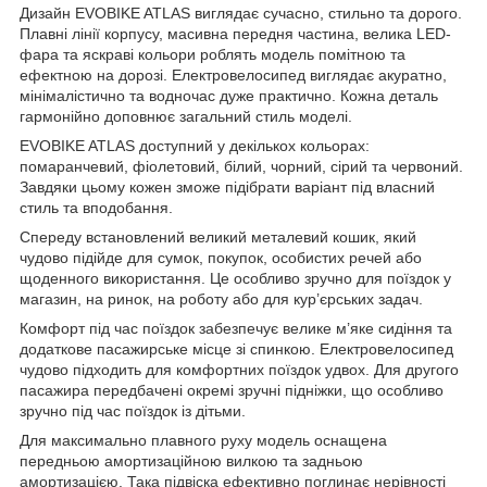
Дизайн EVOBIKE ATLAS виглядає сучасно, стильно та дорого.
Плавні лінії корпусу, масивна передня частина, велика LED-
фара та яскраві кольори роблять модель помітною та
ефектною на дорозі. Електровелосипед виглядає акуратно,
мінімалістично та водночас дуже практично. Кожна деталь
гармонійно доповнює загальний стиль моделі.
EVOBIKE ATLAS доступний у декількох кольорах:
помаранчевий, фіолетовий, білий, чорний, сірий та червоний.
Завдяки цьому кожен зможе підібрати варіант під власний
стиль та вподобання.
Спереду встановлений великий металевий кошик, який
чудово підійде для сумок, покупок, особистих речей або
щоденного використання. Це особливо зручно для поїздок у
магазин, на ринок, на роботу або для кур’єрських задач.
Комфорт під час поїздок забезпечує велике м’яке сидіння та
додаткове пасажирське місце зі спинкою. Електровелосипед
чудово підходить для комфортних поїздок удвох. Для другого
пасажира передбачені окремі зручні підніжки, що особливо
зручно під час поїздок із дітьми.
Для максимально плавного руху модель оснащена
передньою амортизаційною вилкою та задньою
амортизацією. Така підвіска ефективно поглинає нерівності