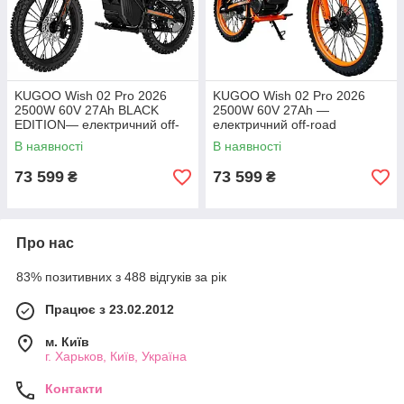
KUGOO Wish 02 Pro 2026
KUGOO Wish 02 Pro 2026
2500W 60V 27Ah BLACK
2500W 60V 27Ah —
EDITION— електричний off-
електричний off-road
road велосипед, колеса
велосипед, колеса 19"/17",
В наявності
В наявності
19"/17"
оранжевий колір
73 599
73 599
₴
₴
Про нас
83% позитивних з 488 відгуків за рік
Працює з 23.02.2012
м. Київ
г. Харьков, Київ, Україна
Контакти