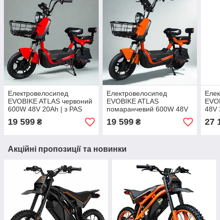
Електровелосипед
Електровелосипед
Елек
EVOBIKE ATLAS червоний
EVOBIKE ATLAS
EVOB
600W 48V 20Ah | з PAS
помаранчевий 600W 48V
48V 
системою, з кошиком та
20Ah | з PAS системою, з
коле
19 599
19 599
27 
₴
₴
сидінням для іншого
кошиком та сидінням для
амор
пасажира
іншого пасажира
сиді
Акційні пропозиції та новинки