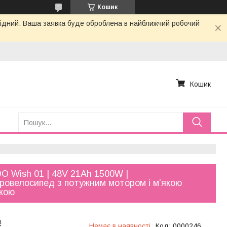
Кошик
ихідний. Ваша заявка буде оброблена в найближчий робочий
Кошик
 Wish 01 | 48V 21Ah 1500W |
ровелосипед з потужним мотором і м’якою
скою
₴
Немає в наявності
Код:
0000246