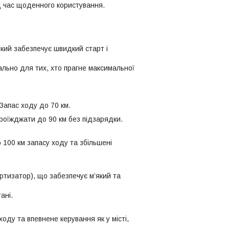
д час щоденного користування.
 який забезпечує швидкий старт і
льно для тих, хто прагне максимальної
Запас ходу до 70 км.
роїжджати до 90 км без підзарядки.
 100 км запасу ходу та збільшені
ртизатор), що забезпечує м’який та
ані.
оду та впевнене керування як у місті,