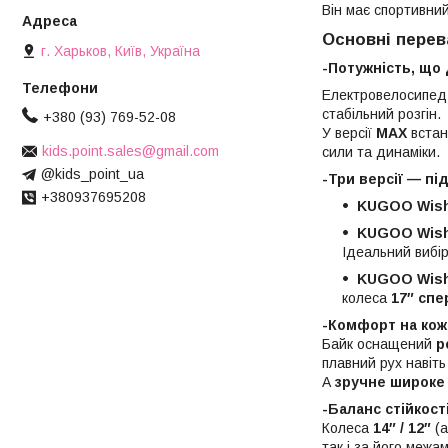
Він має спортивни
Основні перев
г. Харьков, Київ, Україна
-Потужність, що
Електровелосипед
стабільний розгін.
+380 (93) 769-52-08
У версії
MAX
встан
kids.point.sales@gmail.com
сили та динаміки.
@kids_point_ua
-Три версії — пі
+380937695208
KUGOO Wish 
KUGOO Wish 
Ідеальний вибір
KUGOO Wish 
колеса
17″ спе
-Комфорт на кож
Байк оснащений
р
плавний рух навіть
А
зручне широке
-Баланс стійкост
Колеса
14″ / 12″
(
так і за його межам