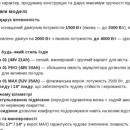
й характер, продуману конструкцію та дарує максимум зручності пі
аги моделі
 дарує впевненість
 оснащений двигуном потужністю
1500 Вт
(пікова — до
3000 Вт
),
овлено двигун на
2000 Вт
з піковою потужністю
до 4000 Вт
— ідеа
д будь-який стиль їзди
01 (48V 21Ah)
— легкий, маневровий і зручний варіант для міста. 
01 PRO (48V 30Ah)
— збільшена ємність акумулятора дозволяє п
 для активних поїздок.
01 MAX (52V 35Ah)
— флагманська версія: потужність 2000 Вт, до
реду і 14″ ззаду
, що забезпечують чудову стійкість і керованість.
ному кілометрі
егульованою підвіскою
(передня гідравлічна вилка + задній амо
 по нерівному покриттю.
 сидіння
дозволяє комфортно подорожувати навіть на великі відст
і та маневровості
або
17″ / 14″
у версії MAX) гарантують чудове зчеплення, плавність х
и.