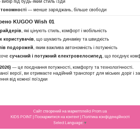
вибір під будь-який стиль їзди
втономності
— менше заряджань, більше свободи
рено KUGOO Wish 01
 райдерів
, які цінують стиль, комфорт і мобільність
х користувачів
, що шукають динаміку та швидкість
лів подорожей
, яким важлива автономність і потужність
 хоче
сучасний і потужний електровелосипед
, що поєднує комф
2026)
— це поєднання потужності, комфорту та технологічності.
ної версії, ви отримаєте надійний транспорт для міських доріг і з
ння від кожної поїздки
Сайт створений на маркетплейсі
Prom.ua
KIDS POINT |
Поскаржитися на контент
|
Політика конфіденційності
Select Language
▼