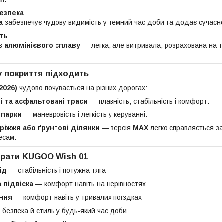
безпека
а
забезпечує чудову видимість у темний час доби та додає сучасн
сть
 з
алюмінієвого сплаву
— легка, але витривала, розрахована на т
у покриття підходить
2026)
чудово почувається на різних дорогах:
ці та асфальтовані траси
— плавність, стабільність і комфорт.
 парки
— маневровість і легкість у керуванні.
ріжжя або ґрунтові ділянки
— версія
MAX
легко справляється з
есам.
брати KUGOO Wish 01
ід
— стабільність і потужна тяга
 підвіска
— комфорт навіть на нерівностях
іння
— комфорт навіть у тривалих поїздках
безпека й стиль у будь-який час доби