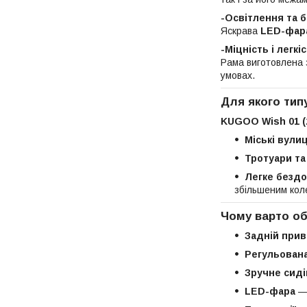
-Освітлення та 
Яскрава
LED-фар
-Міцність і легкі
Рама виготовлена
умовах.
Для якого тип
KUGOO Wish 01 (
Міські вули
Тротуари та
Легке бездо
збільшеним кол
Чому варто о
Задній прив
Регульована
Зручне сид
LED-фара
— 