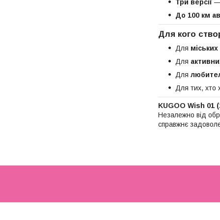
Три версії
— 
До 100 км а
Для кого ство
Для
міських
Для
активни
Для
любите
Для тих, хто
KUGOO Wish 01 (
Незалежно від обра
справжнє задоволе