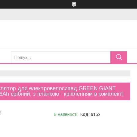
улятор для електровелосипед GREEN GIANT
6Ah срібний, з планкою - кріпленням в комплекті
₴
В наявності
Код:
6152
тимчасово не приймає
ня