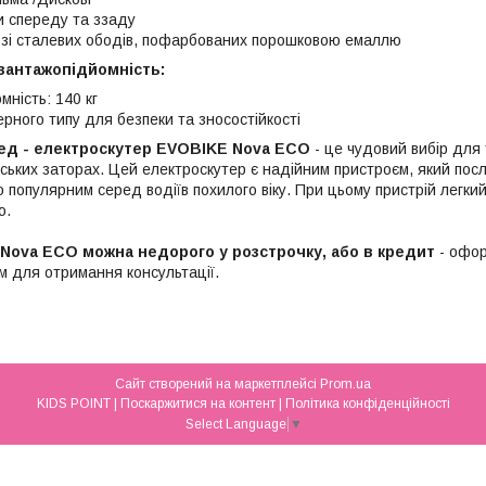
 спереду та ззаду
и зі сталевих ободів, пофарбованих порошковою емаллю
 вантажопідйомність:
ність: 140 кг
рного типу для безпеки та зносостійкості
ед - електроскутер EVOBIKE Nova ECO
- це чудовий вибір для т
іських заторах. Цей електроскутер є надійним пристроєм, який посл
 популярним серед водіїв похилого віку. При цьому пристрій легкий 
ю.
Nova ECO можна недорого у розстрочку, або в кредит
- офо
 для отримання консультації.
Сайт створений на маркетплейсі
Prom.ua
KIDS POINT |
Поскаржитися на контент
|
Політика конфіденційності
Select Language
▼