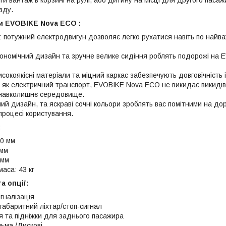
ти вантаж в корзині на рулі, або дитину на місці для другого пас
зду.
и EVOBIKE Nova ECO :
: потужний електродвигун дозволяє легко рухатися навіть по най
ономічний дизайн та зручне велике сидіння роблять подорожі на
исокоякісні матеріали та міцний каркас забезпечують довговічність 
ь: як електричний транспорт, EVOBIKE Nova ECO не викидає викиді
и навколишнє середовище.
ний дизайн, та яскраві сочні кольори зроблять вас помітними на до
процесі користування.
:
0 мм
 мм
 мм
аса: 43 кг
а опції:
гналізація
габаритний ліхтар/стоп-сигнал
я та підніжки для заднього пасажира
ьма /Дискові