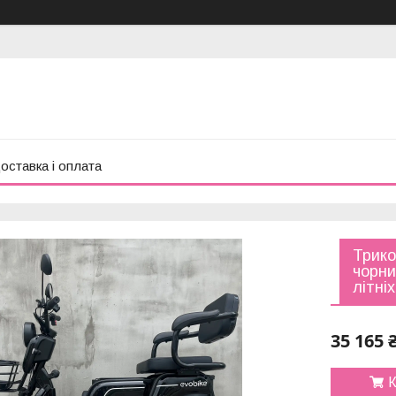
оставка і оплата
Трико
чорни
літні
35 165 
К