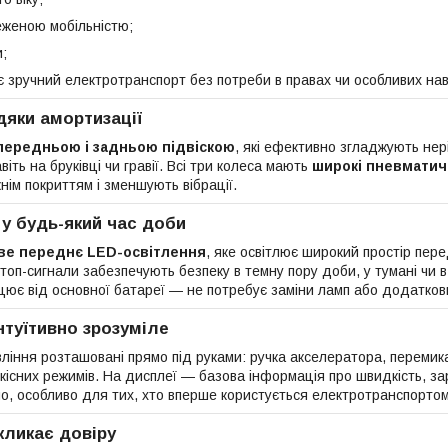
женою мобільністю;
и;
є зручний електротранспорт без потреби в правах чи особливих нав
дяки амортизації
передньою і задньою підвіскою
, які ефективно згладжують нер
іть на бруківці чи гравії. Всі три колеса мають
широкі пневматич
ім покриттям і зменшують вібрації.
 у будь-який час доби
ве переднє LED-освітлення
, яке освітлює широкий простір пере
топ-сигнали забезпечують безпеку в темну пору доби, у тумані чи в
ацює від основної батареї — не потребує заміни ламп або додатков
нтуїтивно зрозуміле
ління розташовані прямо під руками: ручка акселератора, перемика
існих режимів. На дисплеї — базова інформація про швидкість, зар
о, особливо для тих, хто вперше користується електротранспортом
кликає довіру