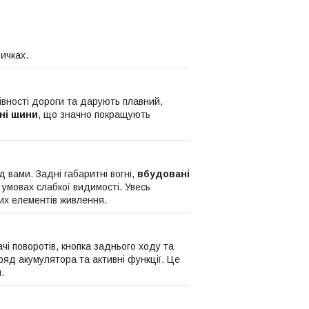
ичках.
івності дороги та дарують плавний,
ні шини
, що значно покращують
д вами. Задні габаритні вогні,
вбудовані
 умовах слабкої видимості. Увесь
их елементів живлення.
чі поворотів, кнопка заднього ходу та
яд акумулятора та активні функції. Це
.