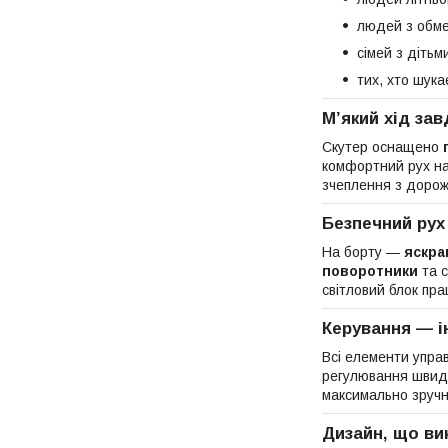
людей з обме
сімей з дітьм
тих, хто шука
М’який хід зав
Скутер оснащено
комфортний рух нав
зчеплення з дорожн
Безпечний рух
На борту —
яскра
поворотники
та с
світловий блок пр
Керування — і
Всі елементи управ
регулювання швидк
максимально зручн
Дизайн, що ви