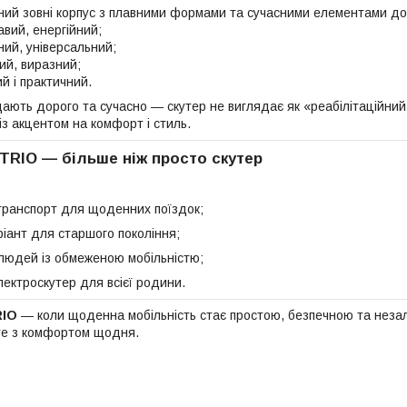
мний зовні корпус з плавними формами та сучасними елементами до
вий, енергійний;
ий, універсальний;
ий, виразний;
 і практичний.
дають дорого та сучасно — скутер не виглядає як «реабілітаційний
з акцентом на комфорт і стиль.
TRIO — більше ніж просто скутер
ранспорт для щоденних поїздок;
ріант для старшого покоління;
людей із обмеженою мобільністю;
лектроскутер для всієї родини.
RIO
— коли щоденна мобільність стає простою, безпечною та незал
те з комфортом щодня.