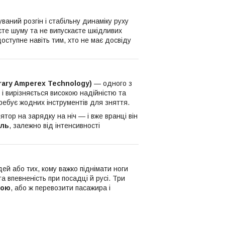
аний розгін і стабільну динаміку руху
те шуму та не випускаєте шкідливих
доступне навіть тим, хто не має досвіду
ary Amperex Technology)
— одного з
х і вирізняється високою надійністю та
отребує жодних інструментів для зняття.
ятор на зарядку на ніч — і вже вранці він
іль
, залежно від інтенсивності
ей або тих, кому важко піднімати ноги
а впевненість при посадці й русі. Три
ною
, або ж перевозити пасажира і