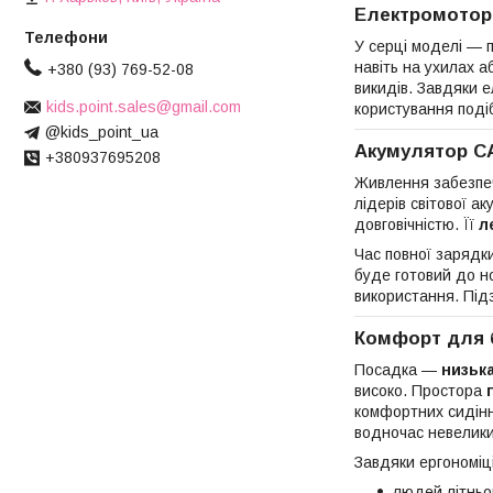
Електромотор
У серці моделі — п
навіть на ухилах 
+380 (93) 769-52-08
викидів. Завдяки е
kids.point.sales@gmail.com
користування поді
@kids_point_ua
Акумулятор CA
+380937695208
Живлення забезп
лідерів світової а
довговічністю. Її
л
Час повної заряд
буде готовий до н
використання. Під
Комфорт для б
Посадка —
низька
високо. Простора
комфортних сидін
водночас невелики
Завдяки ергономіц
людей літньог