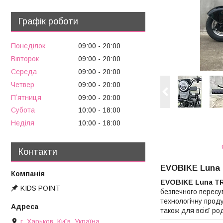
Графік роботи
Понеділок
09:00
20:00
Вівторок
09:00
20:00
Середа
09:00
20:00
Четвер
09:00
20:00
Пʼятниця
09:00
20:00
Субота
10:00
18:00
Неділя
10:00
18:00
Контакти
EVOBIKE Luna 
EVOBIKE Luna T
KIDS POINT
безпечного пересув
технологічну прод
також для всієї р
г. Харьков, Київ, Україна