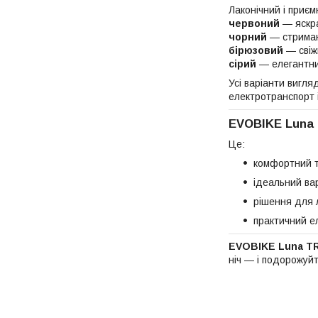
Лаконічний і приє
червоний
— яскра
чорний
— стриман
бірюзовий
— свіж
сірий
— елегантний
Усі варіанти вигля
електротранспорт і
EVOBIKE Luna 
Це:
комфортний т
ідеальний ва
рішення для 
практичний е
EVOBIKE Luna T
ніч — і подорожуй