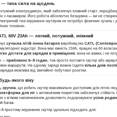
 — тиха сила на щодень
отужний електродвигун, який забезпечує плавний старт, передбачув
або з пасажиром. Його робота абсолютно безшумна — ви не створює
лектричній тязі керування скутером не потребує фізичних зусиль і 
бною технікою.
TL 60V 23Ah — легкий, потужний, знімний
ечує
сучасна літій-іонна батарея
виробництва
CATL (Contempor
кумуляторної індустрії. Вона має ємність 23Ah, працює на 60 вольта
егко дістати для зарядки в приміщенні
, вона не важка, і не п
ки —
приблизно 6–8 годин
, тож просто поставте скутер або акумул
ових маршрутів. На одному заряді можна їздити
кілька днів посп
зарядка можлива від звичайної побутової розетки.
удь-якого віку
, зручна
, що робить скутер максимально доступним для літніх люд
платформа для ніг
з антиковзким покриттям забезпечує стійкість т
ня з м’яким наповнювачем дозволяють подорожувати
усією роди
й багаж.
і й простому керуванню скутер ідеально підходить для:
о віку;