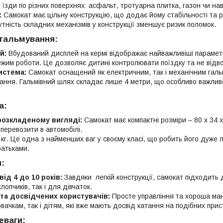
їзди по різних поверхнях: асфальт, тротуарна плитка, газон чи нав
:
Самокат має цільну конструкцію, що додає йому стабільності та р
утність складних механізмів у конструкції зменшує ризик поломок.
 гальмування:
й:
Вбудований дисплей на кермі відображає найважливіші параметр
жим роботи. Це дозволяє дитині контролювати поїздку та не відво
истема:
Самокат оснащений як електричним, так і механічним галь
ання. Гальмівний шлях складає лише 4 метри, що особливо важливо
а:
розкладеному вигляді:
Самокат має компактні розміри – 80 х 34 х
перевозити в автомобілі.
кг. Це одна з найменших ваг у своєму класі, що робить його дуже
батьками.
:
від 4 до 10 років:
Завдяки легкій конструкції, самокат підходить д
лопчиків, так і для дівчаток.
 та досвідчених користувачів:
Просте управління та хороша ма
вачкам, так і дітям, які вже мають досвід катання на подібних прис
еваги: