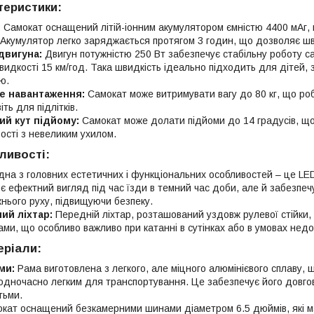
теристики:
:
Самокат оснащений літій-іонним акумулятором ємністю 4400 мАг, 
 Акумулятор легко заряджається протягом 3 годин, що дозволяє ш
двигуна:
Двигун потужністю 250 Вт забезпечує стабільну роботу с
видкості 15 км/год. Така швидкість ідеально підходить для дітей,
ю.
е навантаження:
Самокат може витримувати вагу до 80 кг, що ро
віть для підлітків.
й кут підйому:
Самокат може долати підйоми до 14 градусів, щ
вості з невеликим ухилом.
ливості:
на з головних естетичних і функціональних особливостей – це LED-п
є ефектний вигляд під час їзди в темний час доби, але й забезпеч
нього руху, підвищуючи безпеку.
ий ліхтар:
Передній ліхтар, розташований уздовж рулевої стійки,
ми, що особливо важливо при катанні в сутінках або в умовах недо
еріали:
ми:
Рама виготовлена з легкого, але міцного алюмінієвого сплаву, 
одночасно легким для транспортування. Це забезпечує його довгов
тьми.
кат оснащений безкамерними шинами діаметром 6.5 дюймів, які маю