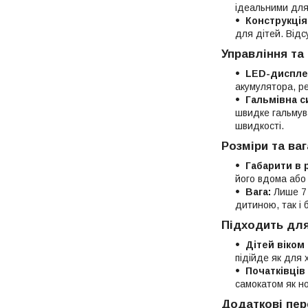
ідеальними для 
Конструкція
для дітей. Відс
Управління та
LED-диспле
акумулятора, ре
Гальмівна с
швидке гальмув
швидкості.
Розміри та ваг
Габарити в 
його вдома або 
Вага:
Лише 7 
дитиною, так і 
Підходить для
Дітей віком 
підійде як для х
Початківців
самокатом як но
Додаткові пер