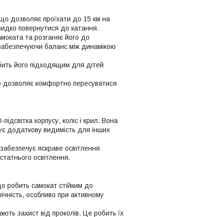
що дозволяє проїхати до 15 км на
видко повернутися до катання.
амоката та розганяє його до
 забезпечуючи баланс між динамікою
бить його підходящим для дітей
о дозволяє комфортно пересуватися
ідсвітка корпусу, коліс і крил. Вона
ує додаткову видимість для інших
 забезпечує яскраве освітлення
статнього освітлення.
що робить самокат стійким до
ічність, особливо при активному
ть захист від проколів. Це робить їх