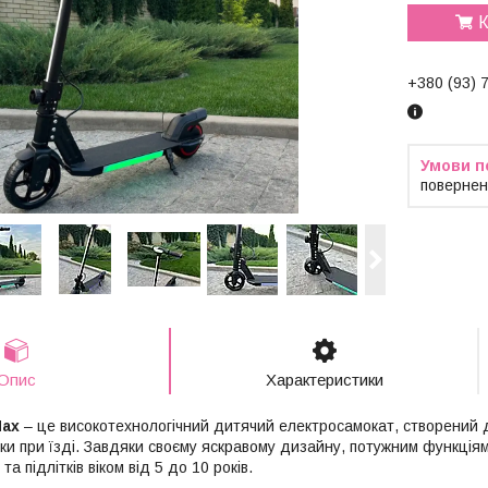
К
+380 (93) 
повернен
Опис
Характеристики
Max
– це високотехнологічний дитячий електросамокат, створений
и при їзді. Завдяки своєму яскравому дизайну, потужним функціям і
а підлітків віком від 5 до 10 років.