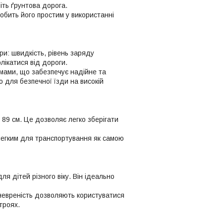
іть ґрунтова дорога.
обить його простим у використанні
и: швидкість, рівень заряду
лікатися від дороги.
мами, що забезпечує надійне та
 для безпечної їзди на високій
 89 см. Це дозволяє легко зберігати
 легким для транспортування як самою
ля дітей різного віку. Він ідеально
невреність дозволяють користуватися
троях.