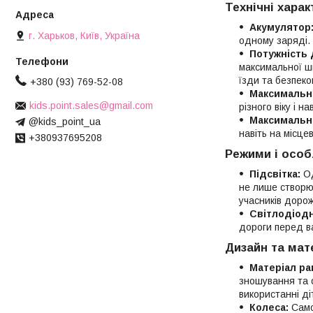
Технічні харак
Акумулятор
г. Харьков, Київ, Україна
одному заряді.
Потужність 
максимальної ш
їзди та безпеко
+380 (93) 769-52-08
Максимальн
kids.point.sales@gmail.com
різного віку і на
Максимальни
@kids_point_ua
навіть на місце
+380937695208
Режими і особ
Підсвітка:
Од
не лише створю
учасників дорож
Світлодіодн
дороги перед ва
Дизайн та мат
Матеріал ра
зношування та 
використанні ді
Колеса:
Само