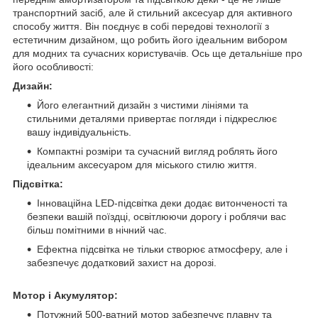
транспортний засіб, але й стильний аксесуар для активного
способу життя. Він поєднує в собі передові технології з
естетичним дизайном, що робить його ідеальним вибором
для модних та сучасних користувачів. Ось ще детальніше про
його особливості:
Дизайн:
Його елегантний дизайн з чистими лініями та
стильними деталями привертає погляди і підкреслює
вашу індивідуальність.
Компактні розміри та сучасний вигляд роблять його
ідеальним аксесуаром для міського стилю життя.
Підсвітка:
Інноваційна LED-підсвітка деки додає витонченості та
безпеки вашій поїздці, освітлюючи дорогу і роблячи вас
більш помітними в нічний час.
Ефектна підсвітка не тільки створює атмосферу, але і
забезпечує додатковий захист на дорозі.
Мотор і Акумулятор:
Потужний 500-ватний мотор забезпечує плавну та