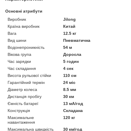
Основні атрибути
Виробник
Jilong
Країна виробник
Китай
Вага
12.5 кг
Вид шини
Пневматична
Водонепроникність
54 м
Вікова група
Доросла
Час зарядки
5 годин
Час складання
4 сек
Висота рульової стійки
110 см
Гарантійний термін
24 міс
Діаметр колеса
8.5 мм
Дистанція пробігу
30 км
Ємність батареї
13 мА/год
Конструкція
Складана
Максимальне
120 кг
навантаження
Максимальна швидкість
30 км/год