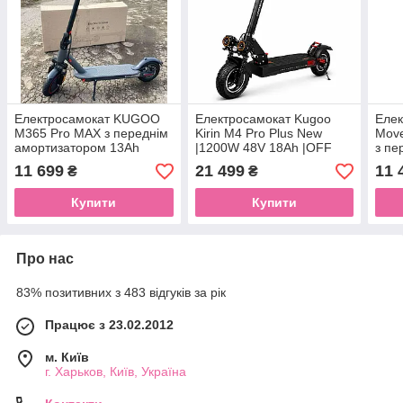
Електросамокат KUGOO
Електросамокат Kugoo
Елек
М365 Pro MAX з переднім
Kirin M4 Pro Plus New
Mov
амортизатором 13Ah
|1200W 48V 18Ah |OFF
з пе
сірий(2025)
ROAD 10.5" з NFC-
амор
11 699
21 499
11 
₴
₴
дисплеєм, RGB-підсвіткою
пос
без сидінням
Купити
Купити
Про нас
83% позитивних з 483 відгуків за рік
Працює з 23.02.2012
м. Київ
г. Харьков, Київ, Україна