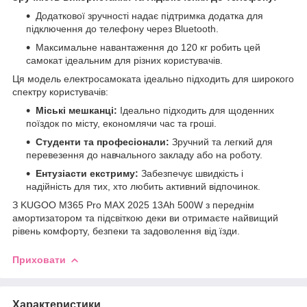
Додаткової зручності надає підтримка додатка для
підключення до телефону через Bluetooth.
Максимальне навантаження до 120 кг робить цей
самокат ідеальним для різних користувачів.
Ця модель електросамоката ідеально підходить для широкого
спектру користувачів:
Міські мешканці:
Ідеально підходить для щоденних
поїздок по місту, економлячи час та гроші.
Студенти та професіонали:
Зручний та легкий для
перевезення до навчального закладу або на роботу.
Ентузіасти екстриму:
Забезпечує швидкість і
надійність для тих, хто любить активний відпочинок.
З KUGOO М365 Pro MAX 2025 13Ah 500W з переднім
амортизатором та підсвіткою деки ви отримаєте найвищий
рівень комфорту, безпеки та задоволення від їзди.
Приховати
Характеристики