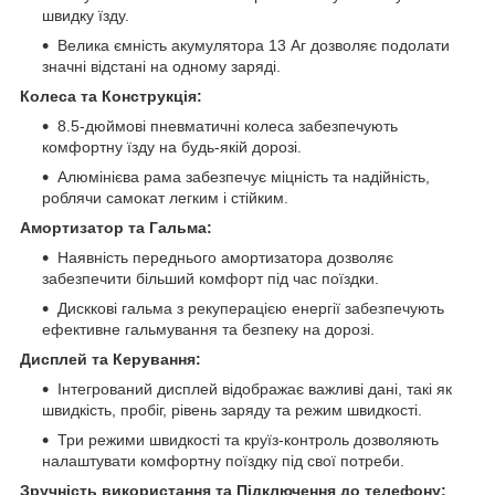
швидку їзду.
Велика ємність акумулятора 13 Аг дозволяє подолати
значні відстані на одному заряді.
Колеса та Конструкція:
8.5-дюймові пневматичні колеса забезпечують
комфортну їзду на будь-якій дорозі.
Алюмінієва рама забезпечує міцність та надійність,
роблячи самокат легким і стійким.
Амортизатор та Гальма:
Наявність переднього амортизатора дозволяє
забезпечити більший комфорт під час поїздки.
Дисккові гальма з рекуперацією енергії забезпечують
ефективне гальмування та безпеку на дорозі.
Дисплей та Керування:
Інтегрований дисплей відображає важливі дані, такі як
швидкість, пробіг, рівень заряду та режим швидкості.
Три режими швидкості та круїз-контроль дозволяють
налаштувати комфортну поїздку під свої потреби.
Зручність використання та Підключення до телефону: