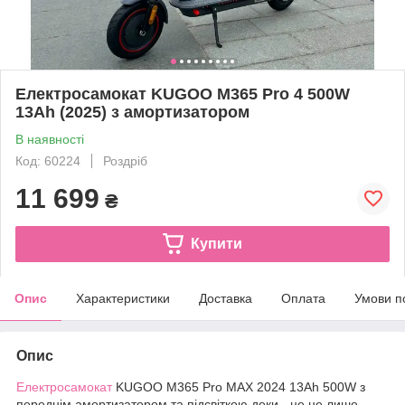
Електросамокат KUGOO M365 Pro 4 500W
13Ah (2025) з амортизатором
В наявності
Код: 60224
Роздріб
11 699
₴
Купити
Опис
Характеристики
Доставка
Оплата
Умови п
Опис
Електросамокат
KUGOO М365 Pro MAX 2024 13Ah 500W з
переднім амортизатором та підсвіткою деки - це не лише