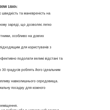
00W 18Ah:
 швидкість та маневреність на
ному заряді, що дозволяє легко
тними, особливо на довгих
 підходящим для користувачів з
ефективно подолати великі відстані та
о 30 градусів роблять його ідеальним
о впливу навколишнього середовища.
имальну посадку для кожного
ереміщення.