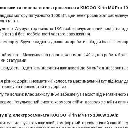
ристики та переваги електросамоката KUGOO Kirin M4 Pro 10
Завдяки мотору потужністю 1000 Вт, цей електросамокат забезпечує
ого міста.
улятор: Акумулятор ємністю 18Ah забезпечує значний пробіг на од
 відстані без необхідності частого заряджання.
комфорту: Зручне сидіння дозволяє зробити поїздки більш комфор
підйомність: Максимальна навантаження до 140 кг, що робить його
ими статурами.
швидкість: Здатність досягати швидкості до 50 км/год дозволить 
я різних доріг: Пневматичні колеса та максимальний кут підйому д
в терену та нерівностей на дорогах.
илу та вологи: Клас захисту IP54 забезпечує захист від негативног
 кермо: Регульований висота кермової стійки дозволяє знайти опт
ду від електросамоката KUGOO Kirin M4 Pro 1000W 18Ah:
і жителі, які шукають швидкий, комфортний та екологічний спосіб п