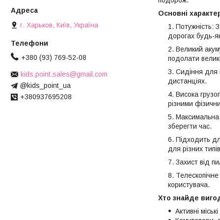
подорож.
Основні характе
г. Харьков, Київ, Україна
Потужність: 
дорогах будь-як
Великий акум
+380 (93) 769-52-08
подолати великі
Сидіння для 
kids.point.sales@gmail.com
дистанціях.
@kids_point_ua
Висока грузо
+380937695208
різними фізичн
Максимальна 
зберегти час.
Підходить дл
для різних типі
Захист від п
Телескопічне
користувача.
Хто знайде виго
Активні міськ