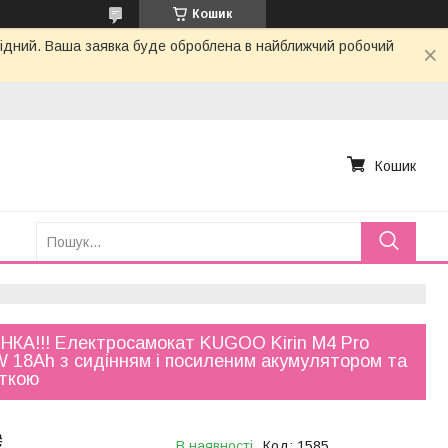
Кошик
ихідний. Ваша заявка буде оброблена в найближчий робочий
Кошик
КА!!! Електросамокат KUGOO Kirin M4 Pro
 18Ah з сидінням і посиленим акумулятором та
іткою
₴
В наявності
Код:
1585