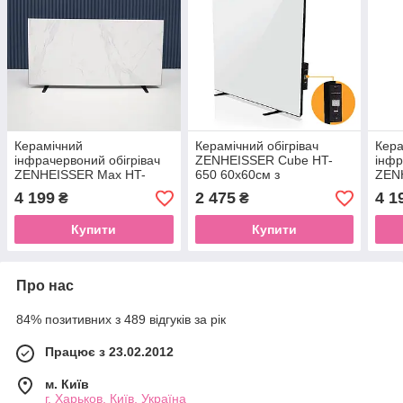
Керамічний
Керамічний обігрівач
Кера
інфрачервоний обігрівач
ZENHEISSER Cube HT-
інфр
ZENHEISSER Max HT-
650 60х60см з
ZEN
1200 з терморегулятором,
терморегулятором, білий
1200
4 199
2 475
4 1
₴
₴
білий мармур+ ніжки
+ ніжки
чорн
Купити
Купити
Про нас
84% позитивних з 489 відгуків за рік
Працює з 23.02.2012
м. Київ
г. Харьков, Київ, Україна