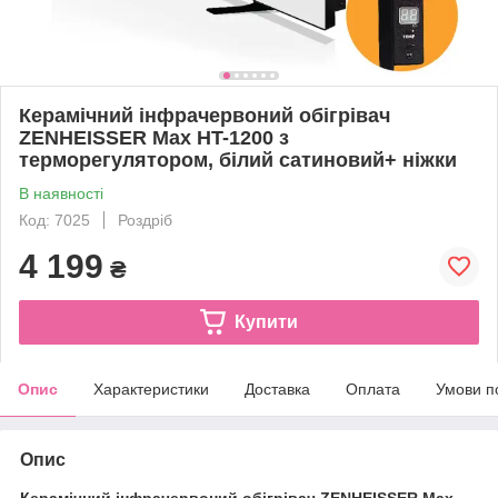
Керамічний інфрачервоний обігрівач
ZENHEISSER Max HT-1200 з
терморегулятором, білий сатиновий+ ніжки
В наявності
Код: 7025
Роздріб
4 199
₴
Купити
Опис
Характеристики
Доставка
Оплата
Умови п
Опис
Керамічний інфрачервоний обігрівач ZENHEISSER Max