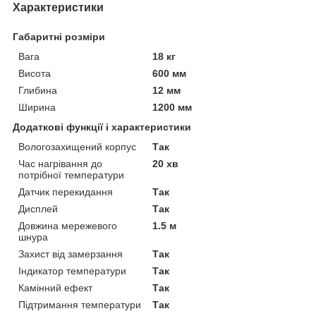
Характеристики
Габаритні розміри
Вага
18 кг
Висота
600 мм
Глибина
12 мм
Ширина
1200 мм
Додаткові функції і характеристики
Вологозахищений корпус
Так
Час нагрівання до
20 хв
потрібної температури
Датчик перекидання
Так
Дисплей
Так
Довжина мережевого
1.5 м
шнура
Захист від замерзання
Так
Індикатор температури
Так
Камінний ефект
Так
Підтримання температури
Так