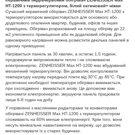
HT-1200 з терморегулятором, білий сатиновий+ ніжки
Сучасний керамічний обігрівач ZENHEISSER Max HT-1200 з
терморегулятором використовується для основного або
додаткового опалення квартир, будинків, офісів та інших
приміщень. Обігрівач розрахований на площу обігріву до 22
м2 утепленого приміщення або як додатковий обігрів. Для
рівномірного нагрівання можна розмістити декілька панелей в
одному приміщенні.
Нагрівається панель за 30 хвилин, а остигає 1,5 години,
продовжуючи випромінювати тепло і не споживаючи
електроенергію. ZENHEISSER Max HT-1200 має вбудований
механічний терморегулятор. Він дозволяє контролювати
температуру нагріву передньої плити від 30°C до 85°C. При
досягненні необхідної температури обігрівач вимикається,
при охолодженні - вмикається знову. Це допоможе вам
економити електроенергію, змушуючи панель працювати
лише 6-8 годин на добу.
У порівнянні з масляними радіаторами та конвекторами
обігрівачі ZENHEISSER Max HT-1200 з терморегулятором
споживають на 60% менше електроенергії. Крім того, вони
несуть мінімальне навантаження на мережу, що дозволяє
використовувати їх у старих будинках.