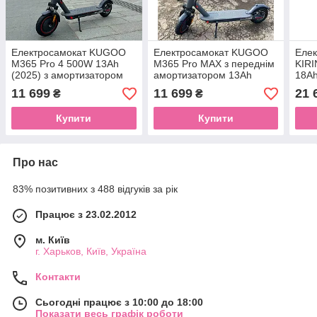
Електросамокат KUGOO
Електросамокат KUGOO
Еле
M365 Pro 4 500W 13Ah
М365 Pro MAX з переднім
KIR
(2025) з амортизатором
амортизатором 13Ah
18Ah
сірий(2025)
11 699
11 699
21 
₴
₴
Купити
Купити
Про нас
83% позитивних з 488 відгуків за рік
Працює з 23.02.2012
м. Київ
г. Харьков, Київ, Україна
Контакти
Сьогодні працює з 10:00 до 18:00
Показати весь графік роботи