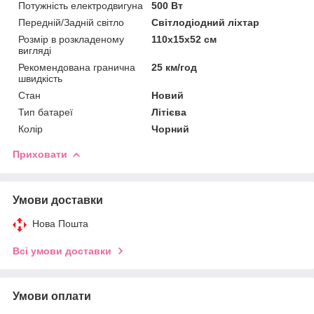
Потужність електродвигуна
500 Вт
Передній/Задній світло
Світлодіодний ліхтар
Розмір в розкладеному
110х15х52 см
вигляді
Рекомендована гранична
25 км/год
швидкість
Стан
Новий
Тип батареї
Літієва
Колір
Чорний
Приховати
Умови доставки
Нова Пошта
Всі умови доставки
Умови оплати