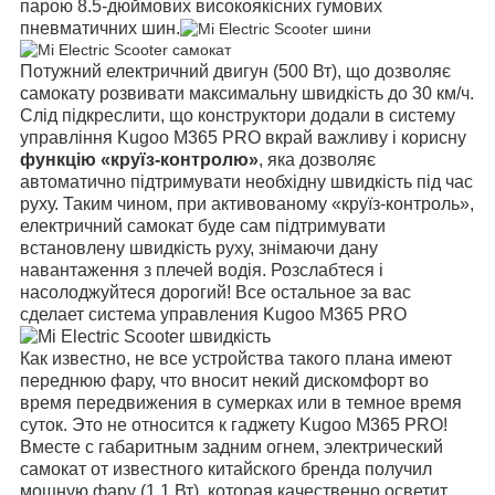
парою 8.5-дюймових високоякісних гумових
пневматичних шин.
Потужний електричний двигун (500 Вт), що дозволяє
самокату розвивати максимальну швидкість до 30 км/ч.
Слід підкреслити, що конструктори додали в систему
управління Kugoo M365 PRO вкрай важливу і корисну
функцію «круїз-контролю»
, яка дозволяє
автоматично підтримувати необхідну швидкість під час
руху. Таким чином, при активованому «круїз-контроль»,
електричний самокат буде сам підтримувати
встановлену швидкість руху, знімаючи дану
навантаження з плечей водія. Розслабтеся і
насолоджуйтеся дорогий! Все остальное за вас
сделает система управления Kugoo M365 PRO
Как известно, не все устройства такого плана имеют
переднюю фару, что вносит некий дискомфорт во
время передвижения в сумерках или в темное время
суток. Это не относится к гаджету Kugoo M365 PRO!
Вместе с габаритным задним огнем, электрический
самокат от известного китайского бренда получил
мощную фару (1.1 Вт), которая качественно осветит