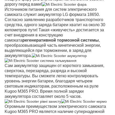
дорогу перед вами!
Источником питания для систем электрического
самоката служит аккумулятор LG формата 18650.
Согласно заявлению разработчиков транспортного
средства, одного заряда батареи хватит на около 30
километров пути! Такая «живучесть» достигается за
счет внедрения в конструкцию
самоката
регенеративной тормозной системы
,
преобразовывающей часть кинетической энергии,
выделяющейся при торможении, в заряд для
аккумулятора.
Сам аккумулятор защищен от короткого замыкания,
сверхтока, перезаряда, разряда и высокой
температуры. Вы сможете легко контролировать
уровень энергии батареи, благодаря четырем
световым индикаторам, расположенным на руле
Kugoo M365 PRO. Время полной зарядки
аккумулятора составляет около 5 часов.
Огромным преимуществом электрического самоката
Kugoo M365 PRO является наличие супернадежной