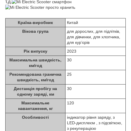
т.д.
Країна-виробник
Китай
Вікова група
для дорослих, для підлітків,
для дівчинки, для хлопчика,
для курʼєрів
Рік випуску
2023
Максимальна швидкість,
30
км/год
Рекомендована гранична
25
швидкість, км/год
Дистанція пробігу на
30
одному заряді, км
Максимальне
120
навантаження, кг
Особливості
індикатор рівня заряду, з
LED-дисплеєм , з підсвіткою,
з рекуперацією