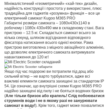
Мінімалістичний «геометричний» «хай-тек» дизайн,
надійність конструкції і простота у використанні, плюс
традиційна для гаджетів «розумна» функція – все це
електричний самокат Kugoo M365 PRO
Габаритні розміри самоката – 1080х430х1140 в
робочому і 1080х 430х490 мм в складеному стані. Вага
пристрою – 12.5 кг. Складається самокат всього за
кілька секунд, шляхом від'єднання відповідного
фіксатора натискання всього однієї кнопки. Рама
пристрою виготовлена з міцного авіаційного алюмінію,
що дозволяє електричного самоката витримувати
навантаження до 120 кг!
Якщо під час подорожі ви потрапили під дощ або
сильний вітер – не варто турбуватися, адже всі
важливі елементи самоката захищені за стандартом IP
54. Це означає, що внутрішні схеми Kugoo M365 PRO
надійно захищені від пилу і не бояться водяних бризок
(
Але тільки бризок або крапель! Слід побоюватися
струменів води і не в якому разі не занурювати
самокат в воду!
). Крім того, гаджет може похвалитися