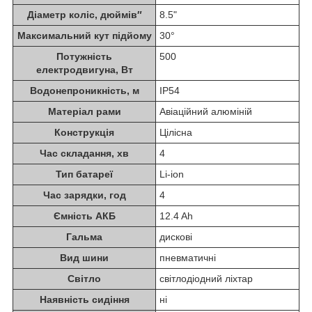
Діаметр коліс, дюймів″
8.5"
Максимальний кут підйому
30°
Потужність
500
електродвигуна, Вт
Водонепроникність, м
IP54
Матеріал рами
Авіаційний алюміній
Конструкція
Цілісна
Час складання, хв
4
Тип батареї
Li-ion
Час зарядки, год
4
Ємність АКБ
12.4 Ah
Гальма
дискові
Вид шини
пневматичні
Світло
світлодіодний ліхтар
Наявність сидіння
ні