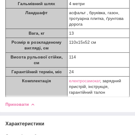
Гальмівний шлях
4 метри
Ландшафт
асфальт , бруківка, газон,
тротуарна плитка, ґрунтова
дорога
Вага, кг
13
Розмір в розкладеному
110х15х52 см
вигляді, см
Висота рульової стійки,
114
см
Гарантійний термін, міс
24
Комплектація
електросамокат
, зарядний
пристрій, інструкція,
гарантійний талон
Приховати
Характеристики