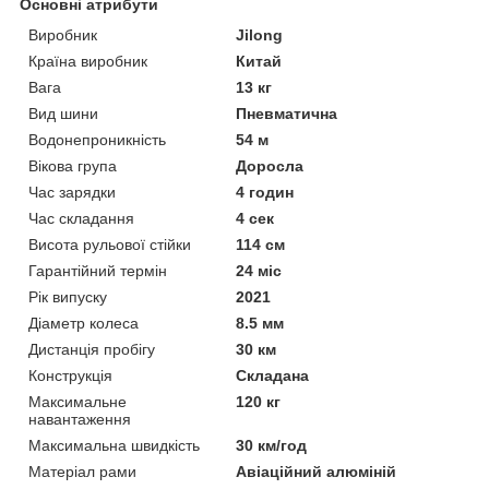
Основні атрибути
Виробник
Jilong
Країна виробник
Китай
Вага
13 кг
Вид шини
Пневматична
Водонепроникність
54 м
Вікова група
Доросла
Час зарядки
4 годин
Час складання
4 сек
Висота рульової стійки
114 см
Гарантійний термін
24 міс
Рік випуску
2021
Діаметр колеса
8.5 мм
Дистанція пробігу
30 км
Конструкція
Складана
Максимальне
120 кг
навантаження
Максимальна швидкість
30 км/год
Матеріал рами
Авіаційний алюміній