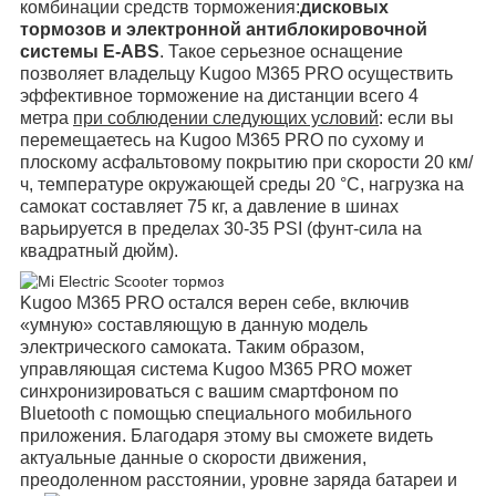
комбинации средств торможения:
дисковых
тормозов и электронной антиблокировочной
системы E-ABS
. Такое серьезное оснащение
позволяет владельцу Kugoo M365 PRO осуществить
эффективное торможение на дистанции всего 4
метра
при соблюдении следующих условий
: если вы
перемещаетесь на Kugoo M365 PRO по сухому и
плоскому асфальтовому покрытию при скорости 20 км/
ч, температуре окружающей среды 20 °C, нагрузка на
самокат составляет 75 кг, а давление в шинах
варьируется в пределах 30-35 PSI (фунт-сила на
квадратный дюйм).
Kugoo M365 PRO остался верен себе, включив
«умную» составляющую в данную модель
электрического самоката. Таким образом,
управляющая система Kugoo M365 PRO может
синхронизироваться с вашим смартфоном по
Bluetooth с помощью специального мобильного
приложения. Благодаря этому вы сможете видеть
актуальные данные о скорости движения,
преодоленном расстоянии, уровне заряда батареи и